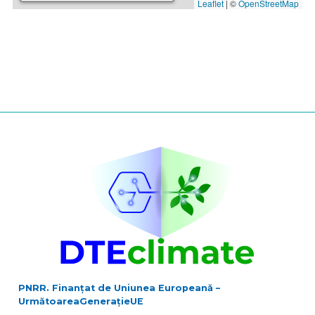
Leaflet
|
©
OpenStreetMap
PNRR. Finanțat de Uniunea Europeană –
UrmătoareaGenerațieUE