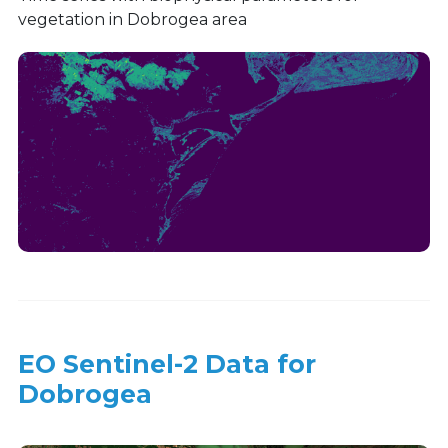
vegetation in Dobrogea area
EO Sentinel-2 Data for
Dobrogea